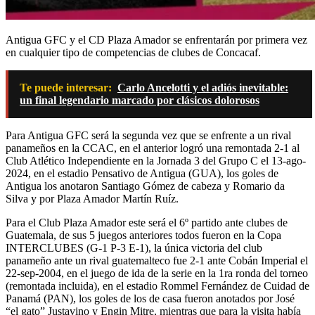
Antigua GFC y el CD Plaza Amador se enfrentarán por primera vez
en cualquier tipo de competencias de clubes de Concacaf.
Te puede interesar:
Carlo Ancelotti y el adiós inevitable:
un final legendario marcado por clásicos dolorosos
Para Antigua GFC será la segunda vez que se enfrente a un rival
panameños en la CCAC, en el anterior logró una remontada 2-1 al
Club Atlético Independiente en la Jornada 3 del Grupo C el 13-ago-
2024, en el estadio Pensativo de Antigua (GUA), los goles de
Antigua los anotaron Santiago Gómez de cabeza y Romario da
Silva y por Plaza Amador Martín Ruíz.
Para el Club Plaza Amador este será el 6º partido ante clubes de
Guatemala, de sus 5 juegos anteriores todos fueron en la Copa
INTERCLUBES (G-1 P-3 E-1), la única victoria del club
panameño ante un rival guatemalteco fue 2-1 ante Cobán Imperial el
22-sep-2004, en el juego de ida de la serie en la 1ra ronda del torneo
(remontada incluida), en el estadio Rommel Fernández de Cuidad de
Panamá (PAN), los goles de los de casa fueron anotados por José
“el gato” Justavino y Engin Mitre, mientras que para la visita había