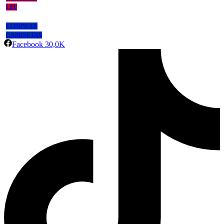
LPF
COMPRAR
CAMISETAS
Facebook
30,0K