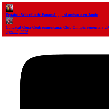
Fepafut: Selección de Panamá jugará amistoso en Japón
Concacaf Copa Centroamericana: Club Olimpia remonta a
agosto 9, 2026