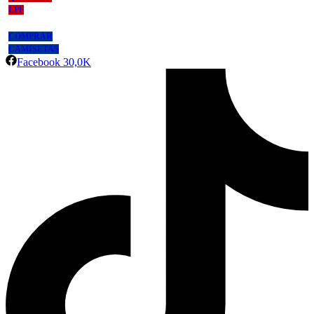
LPF
COMPRAR
CAMISETAS
Facebook
30,0K