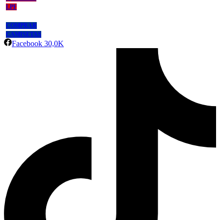
LPF
COMPRAR
CAMISETAS
Facebook
30,0K