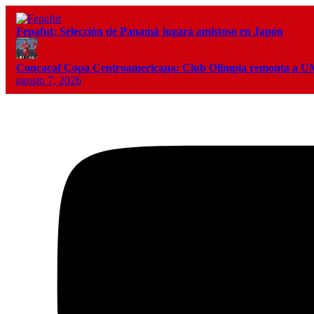
Fepafut: Selección de Panamá jugará amistoso en Japón
Concacaf Copa Centroamericana: Club Olimpia remonta a
agosto 7, 2026