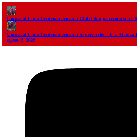
Concacaf Copa Centroamericana: Club Olimpia remonta a
Concacaf Copa Centroamericana: Saprissa derrota a Alianza
agosto 6, 2026