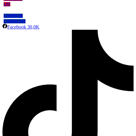
LPF
COMPRAR
CAMISETAS
Facebook
30,0K