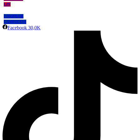
LPF
COMPRAR
CAMISETAS
Facebook
30,0K