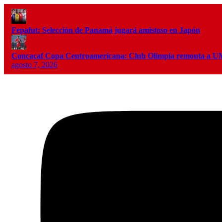
Fepafut: Selección de Panamá jugará amistoso en Japón
Concacaf Copa Centroamericana: Club Olimpia remonta a
agosto 7, 2026