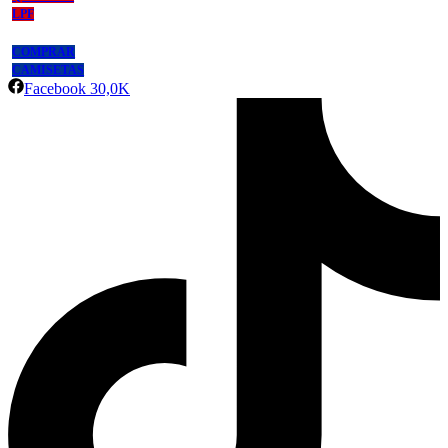
LPF
COMPRAR
CAMISETAS
Facebook
30,0K