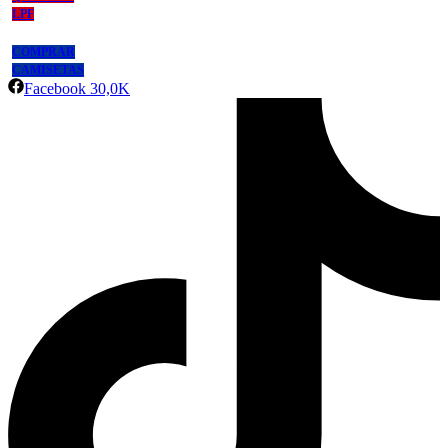
LPF
COMPRAR
CAMISETAS
Facebook
30,0K