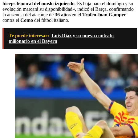
bíceps femoral del muslo izquierdo
. Es baja para el domingo y su
evolución marcará su disponibilidad», indicó el Barça, confirmando
la ausencia del atacante de
36 años
en el
Trofeo Joan Gamper
contra el
Como
del fútbol italiano.
Te puede interesar:
Luis Díaz y su nuevo contrato
millonario en el Bayern