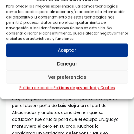
continuar en esta línea de rendimiento. Su papel
Para ofrecer las mejores experiencias, utilizamos tecnologías
será fundamental para que el equipo mantenga su
como las cookies para almacenar y/o acceder a la información
competitividad en el torneo, especialmente
del dispositivo. El consentimiento de estas tecnologías nos
tomando en cuenta que cada punto cuenta en la
permitirá procesar datos como el comportamiento de
lucha por los primeros puestos.
navegación o las identificaciones únicas en este sitio. No
consentir o retirar el consentimiento, puede afectar negativamente
a ciertas características y funciones.
Reacciones tras el empate
Aceptar
entre Nacional de Uruguay y
Denegar
River Plate
Ver preferencias
Política de cookies
Políticas de privacidad y Cookies
Las reacciones tras el empate entre Nacional de
Uruguay y River Plate reflejan un profundo respeto
por el desempeño de
Luis Mejía
en el partido.
Aficionados y analistas coinciden en que su
actuación fue crucial para que el equipo uruguayo
mantuviera el cero en su arco. Muchos lo
consideran un verdadero
defensor uruguayo