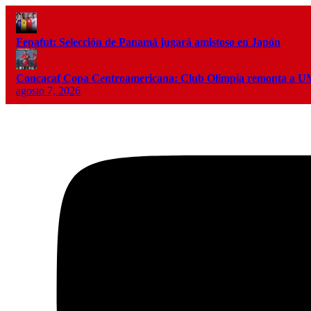
Fepafut: Selección de Panamá jugará amistoso en Japón
Concacaf Copa Centroamericana: Club Olimpia remonta a
agosto 7, 2026