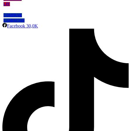
LPF
COMPRAR
CAMISETAS
Facebook
30,0K