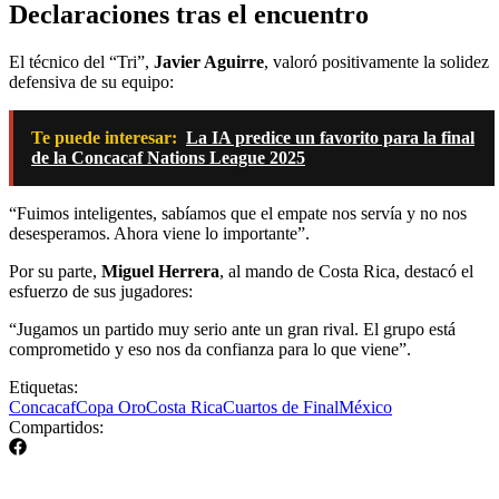
Declaraciones tras el encuentro
El técnico del “Tri”,
Javier Aguirre
, valoró positivamente la solidez
defensiva de su equipo:
Te puede interesar:
La IA predice un favorito para la final
de la Concacaf Nations League 2025
“Fuimos inteligentes, sabíamos que el empate nos servía y no nos
desesperamos. Ahora viene lo importante”.
Por su parte,
Miguel Herrera
, al mando de Costa Rica, destacó el
esfuerzo de sus jugadores:
“Jugamos un partido muy serio ante un gran rival. El grupo está
comprometido y eso nos da confianza para lo que viene”.
Etiquetas:
Concacaf
Copa Oro
Costa Rica
Cuartos de Final
México
Compartidos: