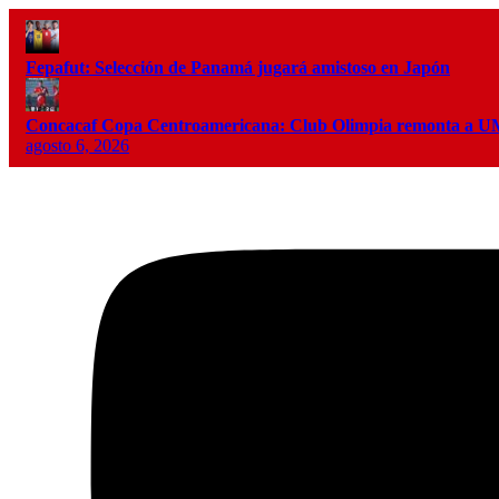
Fepafut: Selección de Panamá jugará amistoso en Japón
Concacaf Copa Centroamericana: Club Olimpia remonta a
agosto 6, 2026