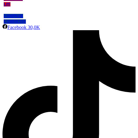
LPF
COMPRAR
CAMISETAS
Facebook
30,0K