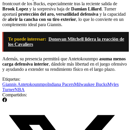
frontcourt de los Bucks, especialmente tras la reciente salida de
Brook Lopez
y la sorpresiva baja de
Damian Lillard
. Turner
aportará
protección del aro, versatilidad defensiva
y la capacidad
de
abrir la cancha con su tiro exterior
, lo que lo convierte en un
complemento ideal para Giannis.
Te puede interesar:
Donovan Mitchell lidera la reacción de
los Cavaliers
Además, su presencia permitirá que Antetokounmpo
asuma menos
carga defensiva interior
, dándole más libertad en el juego ofensivo
y ayudando a extender su rendimiento físico en el largo plazo.
Etiquetas:
Giannis Antetokounmpo
Indiana Pacers
Milwaukee Bucks
Myles
Turner
NBA
Compartidos: