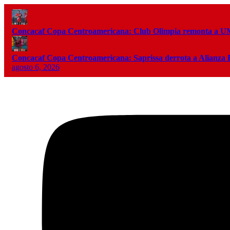
Concacaf Copa Centroamericana: Club Olimpia remonta a
Concacaf Copa Centroamericana: Saprissa derrota a Alianza
agosto 6, 2026