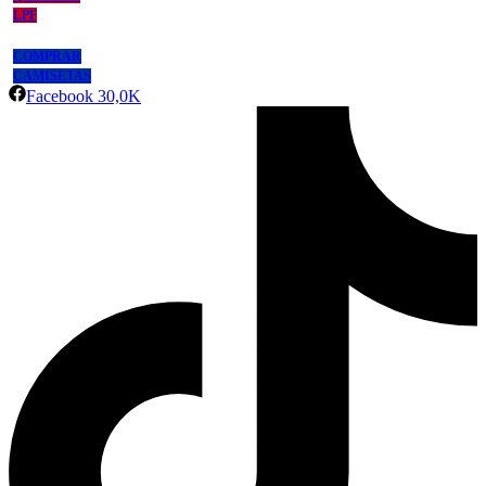
LPF
COMPRAR
CAMISETAS
Facebook
30,0K