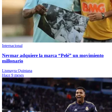
Internacional
Neymar adquiere la marca “Pelé” un movimiento
millonario
Lismayra Quintana
Hace 9 meses