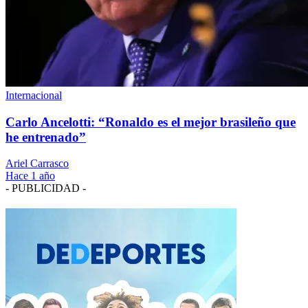
Internacional
Carlo Ancelotti: “Ronaldo es el mejor brasileño que
he entrenado”
Ariel Carrasco
Hace 1 año
- PUBLICIDAD -