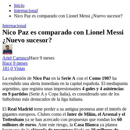
Inicio
Internacional
Nico Paz es comparado con Lionel Messi ¿Nuevo sucesor?
Internacional
Nico Paz es comparado con Lionel Messi
¿Nuevo sucesor?
Ariel Carrasco
Hace 9 meses
Hace 9 meses
181,0 Vistas
La explosión de
Nico Paz
en la
Serie A
con el
Como 1907
ha
encendido una alerta inmediata en la capital española. El mediapunta
argentino, que registra unas impresionantes
4 goles y 4 asistencias
en 9 partidos
(Serie A y Copa Italia), es considerado uno de los
futbolistas más destacados de la liga italiana.
El
Real Madrid
teme perder a su antigua promesa ante el interés de
gigantes europeos. Clubes como el
Inter de Milán, el Arsenal y el
Tottenham
ya se han acercado con propuestas que rondan los
60
millones de euros
. Ante este riesgo, la
Casa Blanca
ya planea
hacer uso de la
cláusula de recompra
fijada en
10 millones de