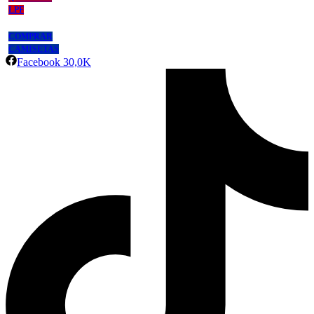
LPF
COMPRAR
CAMISETAS
Facebook
30,0K