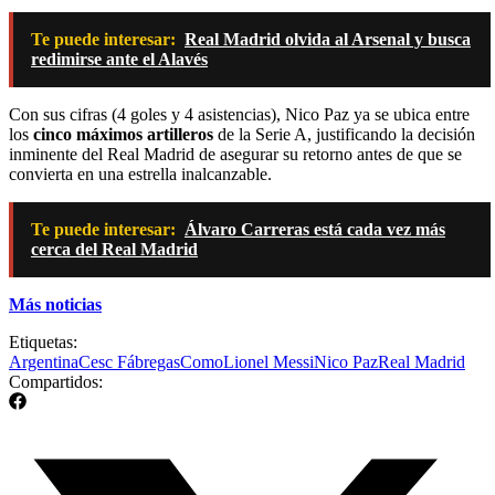
Te puede interesar:
Real Madrid olvida al Arsenal y busca
redimirse ante el Alavés
Con sus cifras (4 goles y 4 asistencias), Nico Paz ya se ubica entre
los
cinco máximos artilleros
de la Serie A, justificando la decisión
inminente del Real Madrid de asegurar su retorno antes de que se
convierta en una estrella inalcanzable.
Te puede interesar:
Álvaro Carreras está cada vez más
cerca del Real Madrid
Más noticias
Etiquetas:
Argentina
Cesc Fábregas
Como
Lionel Messi
Nico Paz
Real Madrid
Compartidos: