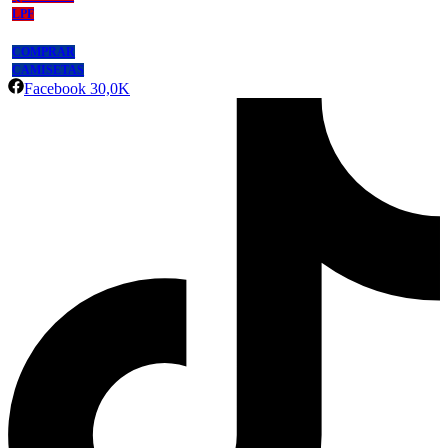
LPF
COMPRAR
CAMISETAS
Facebook
30,0K