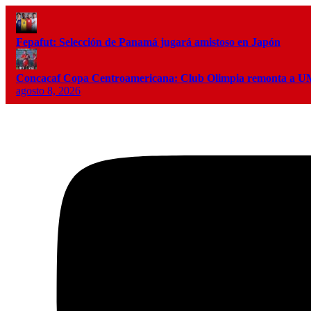
Fepafut: Selección de Panamá jugará amistoso en Japón
Concacaf Copa Centroamericana: Club Olimpia remonta a
agosto 8, 2026