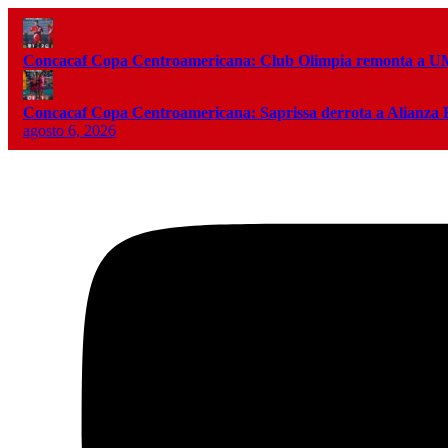
Concacaf Copa Centroamericana: Club Olimpia remonta a
Concacaf Copa Centroamericana: Saprissa derrota a Alianza
agosto 6, 2026