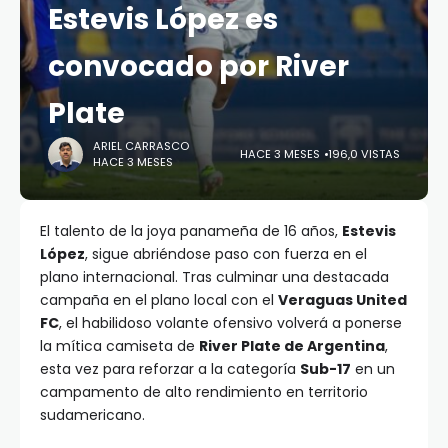
Estevis López es
convocado por River
Plate
ARIEL CARRASCO
HACE 3 MESES
196,0 VISTAS
HACE 3 MESES
El talento de la joya panameña de 16 años,
Estevis
López
, sigue abriéndose paso con fuerza en el
plano internacional. Tras culminar una destacada
campaña en el plano local con el
Veraguas United
FC
, el habilidoso volante ofensivo volverá a ponerse
la mítica camiseta de
River Plate de Argentina
,
esta vez para reforzar a la categoría
Sub-17
en un
campamento de alto rendimiento en territorio
sudamericano.