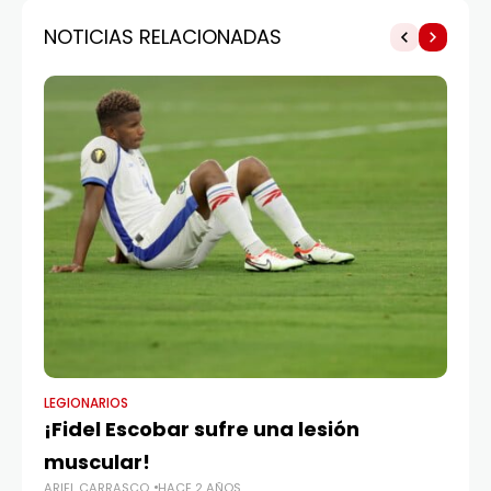
NOTICIAS RELACIONADAS
LEGIONARIOS
LE
¡Fidel Escobar sufre una lesión
Er
AR
muscular!
ARIEL CARRASCO
HACE 2 AÑOS