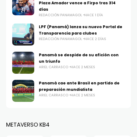
Plaza Amador vence a Firpo tras 314
días
REDACCIÓN PANAMAGOL
HACE 1 DÍA
LPF (Panamá) lanza su nuevo Portal de
Transparencia para clubes
REDACCIÓN PANAMAGOL
HACE 2 DÍAS
Panamá se despide de su afición con
un triunfo
ARIEL CARRASCO
HACE 2 MESES
Panamá cae ante Brasil en partido de
preparación mundialista
ARIEL CARRASCO
HACE 2 MESES
METAVERSO KB4