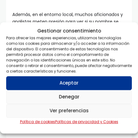
Además, en el entorno local, muchos aficionados y
analistas meten presión para ver si su nombre se
cuela como la gran sorpresa de Thomas
Gestionar consentimiento
Christiansen en la lista final de la Selección de
Para ofrecer las mejores experiencias, utilizamos tecnologías
Panamá para el
Mundial 2026
, la cual se revelará
como las cookies para almacenar y/o acceder a la información
del dispositivo. El consentimiento de estas tecnologías nos
formalmente el
26 de mayo
.
permitirá procesar datos como el comportamiento de
navegación o las identificaciones únicas en este sitio. No
consentir o retirar el consentimiento, puede afectar negativamente
Más noticias
a ciertas características y funciones.
Aceptar
ETIQUETAS:
Denegar
Estevis Lopez
LPF
Panama
River Plate
Ver preferencias
Veraguas United
Política de cookies
Políticas de privacidad y Cookies
COMPARTIDOS: