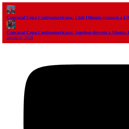
Concacaf Copa Centroamericana: Club Olimpia remonta a
Concacaf Copa Centroamericana: Saprissa derrota a Alianza
agosto 6, 2026