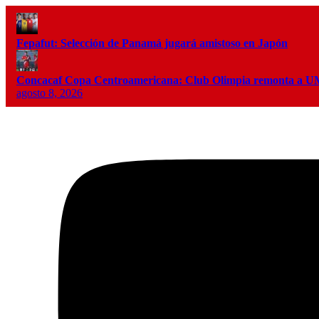
Fepafut: Selección de Panamá jugará amistoso en Japón
Concacaf Copa Centroamericana: Club Olimpia remonta a
agosto 8, 2026