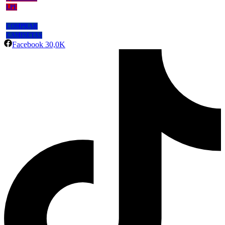
LPF
COMPRAR
CAMISETAS
Facebook
30,0K