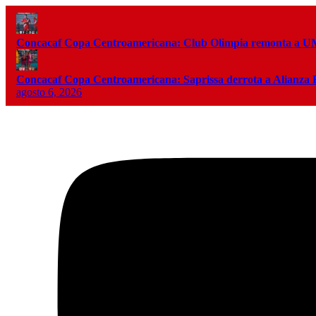
Concacaf Copa Centroamericana: Club Olimpia remonta a
Concacaf Copa Centroamericana: Saprissa derrota a Alianza
agosto 6, 2026