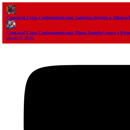
Concacaf Copa Centroamericana: Saprissa derrota a Alianza
Concacaf Copa Centroamericana: Plaza Amador vence a Firpo 
agosto 6, 2026