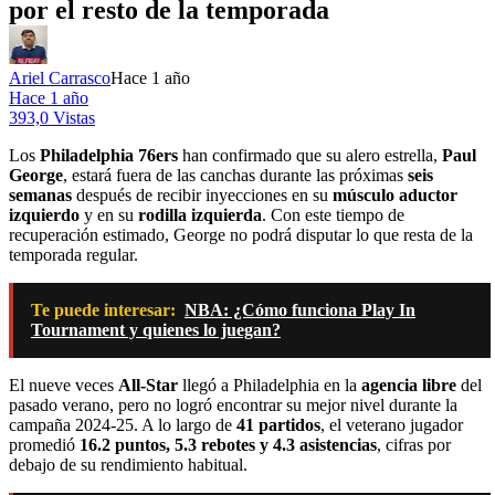
por el resto de la temporada
Ariel Carrasco
Hace 1 año
Hace 1 año
393,0 Vistas
Los
Philadelphia 76ers
han confirmado que su alero estrella,
Paul
George
, estará fuera de las canchas durante las próximas
seis
semanas
después de recibir inyecciones en su
músculo aductor
izquierdo
y en su
rodilla izquierda
. Con este tiempo de
recuperación estimado, George no podrá disputar lo que resta de la
temporada regular.
Te puede interesar:
NBA: ¿Cómo funciona Play In
Tournament y quienes lo juegan?
El nueve veces
All-Star
llegó a Philadelphia en la
agencia libre
del
pasado verano, pero no logró encontrar su mejor nivel durante la
campaña 2024-25. A lo largo de
41 partidos
, el veterano jugador
promedió
16.2 puntos, 5.3 rebotes y 4.3 asistencias
, cifras por
debajo de su rendimiento habitual.