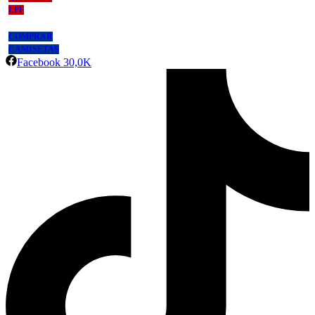
LPF
COMPRAR
CAMISETAS
Facebook
30,0K