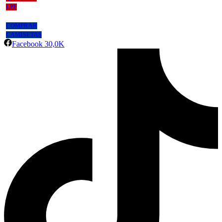
LPF
COMPRAR
CAMISETAS
Facebook
30,0K