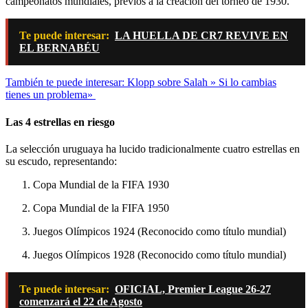
campeonatos mundiales, previos a la creación del torneo de 1930.
Te puede interesar:
LA HUELLA DE CR7 REVIVE EN
EL BERNABÉU
También te puede interesar: Klopp sobre Salah » Si lo cambias
tienes un problema»
Las 4 estrellas en riesgo
La selección uruguaya ha lucido tradicionalmente cuatro estrellas en
su escudo, representando:
Copa Mundial de la FIFA 1930
Copa Mundial de la FIFA 1950
Juegos Olímpicos 1924 (Reconocido como título mundial)
Juegos Olímpicos 1928 (Reconocido como título mundial)
Te puede interesar:
OFICIAL, Premier League 26-27
comenzará el 22 de Agosto