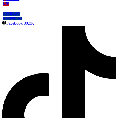
LPF
COMPRAR
CAMISETAS
Facebook
30,0K