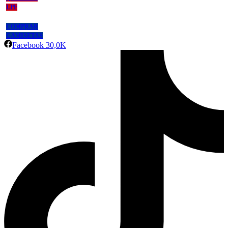
LPF
COMPRAR
CAMISETAS
Facebook
30,0K