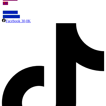
LPF
COMPRAR
CAMISETAS
Facebook
30,0K