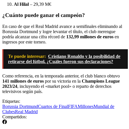
Al Hilal
– 29,39 M€
¿Cuánto puede ganar el campeón?
En caso de que el Real Madrid avance a semifinales eliminando al
Borussia Dortmund y logre levantar el título, el club merengue
podría alcanzar una cifra récord de
132,99 millones de euros
en
ingresos por este torneo.
Te puede interesar:
Cristiano Ronaldo y la posibilidad de
retirarse del fútbol. ¿Cuáles fueron sus declaraciones?
Como referencia, en la temporada anterior, el club blanco obtuvo
141 millones de euros
por su victoria en la
Champions League
2023/24
, incluyendo el «market pool» o reparto de derechos
televisivos según país.
Etiquetas:
Borussia Dortmund
Cuartos de Final
FIFA
Millones
Mundial de
Clubes
Real Madrid
Compartidos: