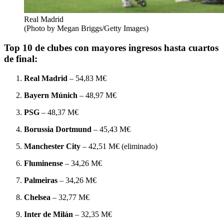
Real Madrid
(Photo by Megan Briggs/Getty Images)
Top 10 de clubes con mayores ingresos hasta cuartos
de final:
Real Madrid
– 54,83 M€
Bayern Múnich
– 48,97 M€
PSG
– 48,37 M€
Borussia Dortmund
– 45,43 M€
Manchester City
– 42,51 M€ (eliminado)
Fluminense
– 34,26 M€
Palmeiras
– 34,26 M€
Chelsea
– 32,77 M€
Inter de Milán
– 32,35 M€