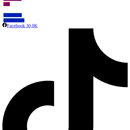
LPF
COMPRAR
CAMISETAS
Facebook
30,0K