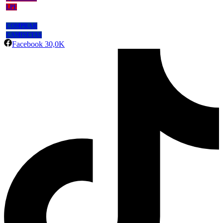
LPF
COMPRAR
CAMISETAS
Facebook
30,0K