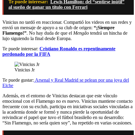
Te puede interesar:
Lewis Hamilton: del “sentirse inútil”
al sueño de ganar un título con Ferrari
Vinicius no tardó en reaccionar. Compartió los videos en sus redes y
envió un mensaje de apoyo a su club de origen:
“¡Siempre
Flamengo!”
. No hay duda de que el
Mengão
tendrá un hincha de
lujo siguiendo la final desde Europa.
Te puede interesar:
Cristiano Ronaldo es repentinamente
perdonado por la FIFA
Vinicius Jr
Te puede gustar:
Arsenal y Real Madrid se pelean por una joya del
Elche
Además, en el entorno de Vinicius destacan que este vínculo
emocional con el Flamengo no es nuevo. Vinicius mantiene contacto
frecuente con su exclub, participa en iniciativas sociales vinculadas a
la academia donde se formó y nunca pierde la oportunidad de
reivindicar el papel que tuvo el fútbol brasileño en su desarrollo:
“Sin Flamengo, no sería quien soy”, ha repetido en varias ocasiones.