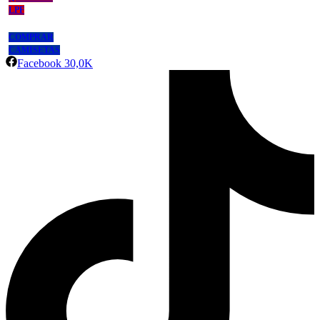
LPF
COMPRAR
CAMISETAS
Facebook
30,0K