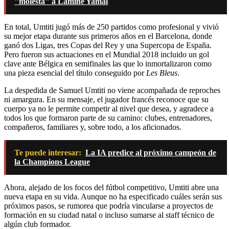
"molesta" a Lamine Yamal
En total, Umtiti jugó más de 250 partidos como profesional y vivió
su mejor etapa durante sus primeros años en el Barcelona, donde
ganó dos Ligas, tres Copas del Rey y una Supercopa de España.
Pero fueron sus actuaciones en el Mundial 2018 incluido un gol
clave ante Bélgica en semifinales las que lo inmortalizaron como
una pieza esencial del título conseguido por
Les Bleus
.
La despedida de Samuel Umtiti no viene acompañada de reproches
ni amargura. En su mensaje, el jugador francés reconoce que su
cuerpo ya no le permite competir al nivel que desea, y agradece a
todos los que formaron parte de su camino: clubes, entrenadores,
compañeros, familiares y, sobre todo, a los aficionados.
Te puede interesar:
La IA predice al próximo campeón de
la Champions League
Ahora, alejado de los focos del fútbol competitivo, Umtiti abre una
nueva etapa en su vida. Aunque no ha especificado cuáles serán sus
próximos pasos, se rumorea que podría vincularse a proyectos de
formación en su ciudad natal o incluso sumarse al staff técnico de
algún club formador.