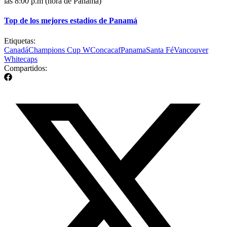
las 8:00 p.m (hora de Panamá)
Top de los mejores estadios de Panamá
Etiquetas:
Canadá
Champions Cup W
Concacaf
Panama
Santa Fé
Vancouver
Whitecaps
Compartidos: