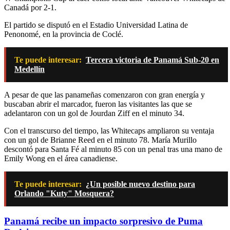
Canadá por 2-1.
El partido se disputó en el Estadio Universidad Latina de
Penonomé, en la provincia de Coclé.
Te puede interesar:
Tercera victoria de Panamá Sub-20 en
Medellín
A pesar de que las panameñas comenzaron con gran energía y
buscaban abrir el marcador, fueron las visitantes las que se
adelantaron con un gol de Jourdan Ziff en el minuto 34.
Con el transcurso del tiempo, las Whitecaps ampliaron su ventaja
con un gol de Brianne Reed en el minuto 78. María Murillo
descontó para Santa Fé al minuto 85 con un penal tras una mano de
Emily Wong en el área canadiense.
Te puede interesar:
¿Un posible nuevo destino para
Orlando "Kuty" Mosquera?
Panamá recibe un impacto sorpresivo de Puma