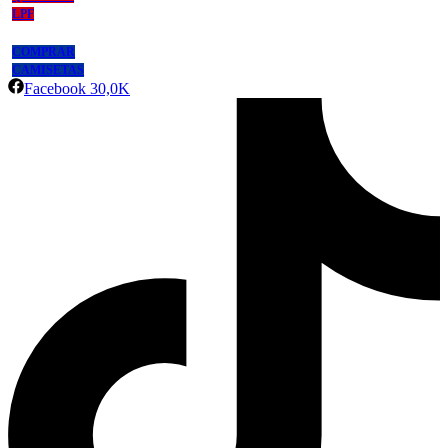
LPF
COMPRAR
CAMISETAS
Facebook
30,0K