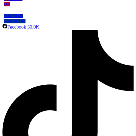
LPF
COMPRAR
CAMISETAS
Facebook
30,0K