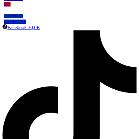
LPF
COMPRAR
CAMISETAS
Facebook
30,0K