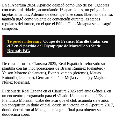
En el Apertura 2024, Aparicio destacó como uno de los jugadores
con más titularidades, acumulando 16 apariciones, un gol y ocho
tarjetas amarillas. Además de desempeñarse como líbero en defensa,
también jugó como volante de contención durante las etapas
regulares del torneo, en el que el Fútbol Club Motagua se consagró
campeón.
Te puede interesar:
Coupe de France: Murillo titular con
el 7 en el partido del Olympique de Marseille vs Stade
Rennais F.C.
De cara al Torneo Clausura 2025, Real España ha reforzado su
plantilla con las incorporaciones de Braian Ramírez (delantero),
Yeison Moreno (delantero), Ever Alvarado (defensa), Matías
Rotondi (delantero), Germán «Patón» Mejía (volante) y Maylor
Núñez (defensa).
El debut de Real España en el Clausura 2025 será ante Génesis, en
un encuentro programado para el sábado 18 de enero en el Estadio
Francisco Morazán. Cabe destacar que el club acumula siete años
sin conquistar un título oficial, desde su victoria en el Apertura 2017,
donde derrotaron al Motagua en la gran final para obtener su
duodécima copa.