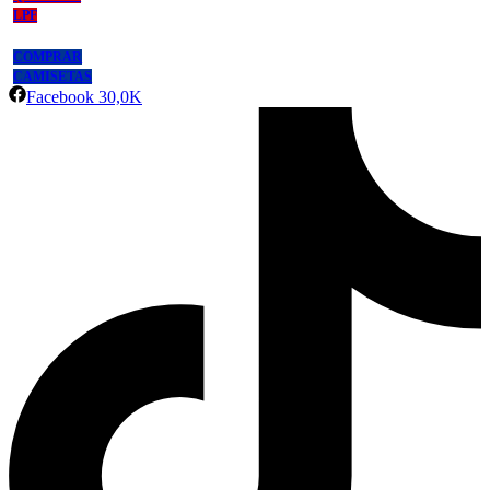
LPF
COMPRAR
CAMISETAS
Facebook
30,0K