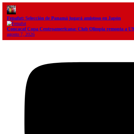
Fepafut: Selección de Panamá jugará amistoso en Japón
Concacaf Copa Centroamericana: Club Olimpia remonta a
agosto 7, 2026