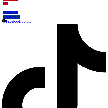
LPF
COMPRAR
CAMISETAS
Facebook
30,0K