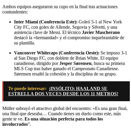
Ambos equipos aseguraron su cupo en la final tras actuaciones
contundentes:
Inter Miami (Conferencia Este):
Goleó 5-1 al New York
City FC, con goles de Allende, Segovia y Silvetti, y una
asistencia clave de Messi. El técnico
Javier Mascherano
destacó la «hermandad» y el compromiso inquebrantable de
su plantilla.
Vancouver Whitecaps (Conferencia Oeste):
Se impuso 3-1
al San Diego FC, con doblete de Brian White. El equipo
canadiense, dirigido por
Jesper Sørensen
, busca su primera
MLS Cup tras haber ganado el Campeonato Canadiense.
Sørensen resaltó la cohesión y la disciplina de su grupo.
Te puede interesar:
¡INSÓLITO: HAALAND SE
ESTRELLA DOS VECES DESDE LOS 11 METROS!
Müller subrayó el atractivo global del encuentro: «Es una gran final,
una final que deseaba… Cuando tienes un duelo como este, más
gente te ve.
Es una situación perfecta para todos los
involucrados
”.