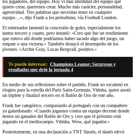
los jugadores, del equipo. Hoy vi más identidad del equipo que
quiero crear, queremos crear. Mucho más carácter, personalidad,
agresividad. Tres palabras que necesitas tener en cualquier
equipo…», dijo Frank a los periodistas, vía Football London.
El entrenador lamentó la concesión de goles, especialmente los
tantos tercero y cuarto, pero insistió: «Creo que fue un rendimiento
que estuvo ahí donde podríamos haber sacado algo del juego, un
empate o una victoria.» También destacó el desempeño de los
jóvenes: «Archie Gray, Lucas Bergvall, positivo.»
Te puede interesar:
Champions League: Sorpresas y
resultados que dejó la jornada 4
En medio de sus reflexiones sobre el partido, Frank no escatimó en
elogios para la estrella del Paris Saint-Germain, Vitinha, quien anotó
un triplete y finalizó tercero en el Balón de Oro de este año.
Frank fue categórico, comparando al portugués con un compañero
ya galardonado: «Cuando jugamos contra un equipo decente donde
tienen un ganador del Balón de Oro y creo que el próximo está
jugando en el mediocampo. Vitinha. Wow, qué jugador.»
Posteriormente, en una declaración a TNT Sports, el danés elevó