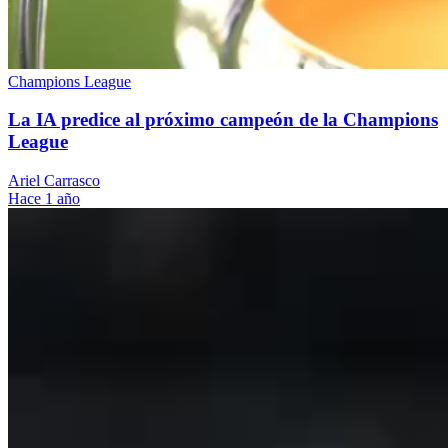
Champions League
La IA predice al próximo campeón de la Champions
League
Ariel Carrasco
Hace 1 año