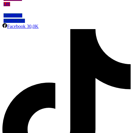
LPF
COMPRAR
CAMISETAS
Facebook
30,0K