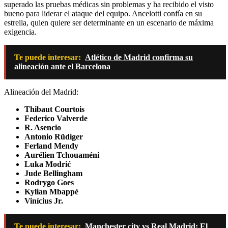
superado las pruebas médicas sin problemas y ha recibido el visto
bueno para liderar el ataque del equipo. Ancelotti confía en su
estrella, quien quiere ser determinante en un escenario de máxima
exigencia.
Te puede interesar:
Atlético de Madrid confirma su
alineación ante el Barcelona
Alineación del Madrid:
Thibaut Courtois
Federico Valverde
R. Asencio
Antonio Rüdiger
Ferland Mendy
Aurélien Tchouaméni
Luka Modrić
Jude Bellingham
Rodrygo Goes
Kylian Mbappé
Vinícius Jr.
Te puede interesar:
Manchester city vs Real Madrid: El