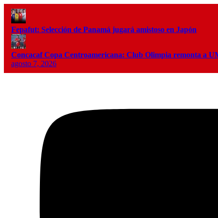
Fepafut: Selección de Panamá jugará amistoso en Japón
Concacaf Copa Centroamericana: Club Olimpia remonta a
agosto 7, 2026