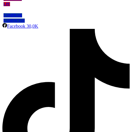
LPF
COMPRAR
CAMISETAS
Facebook
30,0K