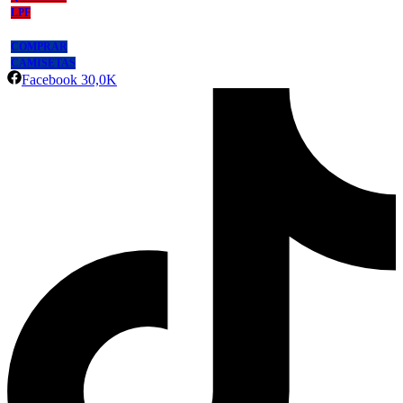
LPF
COMPRAR
CAMISETAS
Facebook
30,0K